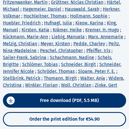
Fritzenwanker, Martin
;
Grüttner, Niclas Christian
;
Härtel,
Michael
;
Hagemeier, Daniel
;
Hauswald, Sarah
;
Herkner,
Volkmar
;
Hochleitner, Thomas
;
Hollmann, Sophie
;
Huebler, Friedrich
;
Hufnagl, Julia
;
Kiepe, Karina
;
King,
Manuel
;
Kirsten, Katja
;
Krämer, Heike
;
Kremer, H.-Hugo
;
Kückmann, Marie-Ann
;
Liebig, Manuela
;
Marx, Annemarie
;
Melzig, Christian
;
Meyer, Kirsten
;
Pedde, Charley
;
Peitz,
Nina-Madeleine
;
Peschel, Christopher
;
Pfeiffer, Iris
;
Sailer-Frank, Sabrina
;
Schachmann, Nadine
;
Schels,
Brigitte
;
Schlömer, Tobias
;
Schneider, Birgit
;
Schneider,
Jennifer Nicole
;
Schröder, Thomas
;
Sloane, Peter F. E.
;
Stellbrink, Patrick
;
Thomann, Birgit
;
Walter, Anja
;
Widera,
Christina
;
Winkler, Florian
;
Woll, Christian
;
Zinke, Gert
Free download (PDF, 5.5 MB)
Order the print edition for €54.90