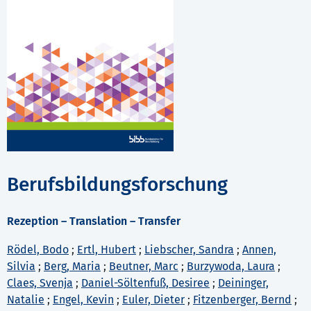
Berufsbildungsforschung
Rezeption – Translation – Transfer
Rödel, Bodo
;
Ertl, Hubert
;
Liebscher, Sandra
;
Annen,
Silvia
;
Berg, Maria
;
Beutner, Marc
;
Burzywoda, Laura
;
Claes, Svenja
;
Daniel-Söltenfuß, Desiree
;
Deininger,
Natalie
;
Engel, Kevin
;
Euler, Dieter
;
Fitzenberger, Bernd
;