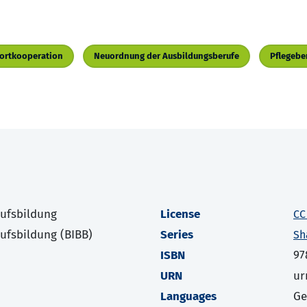
ortkooperation
Neuordnung der Ausbildungsberufe
Pflegebe
rufsbildung
License
CC
rufsbildung (BIBB)
Series
Sh
ISBN
97
URN
ur
Languages
G