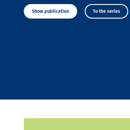
Show publication
To the series