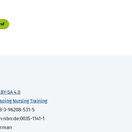
ruf
 BY-SA 4.0
aping Nursing Training
8-3-96208-531-5
n:nbn:de:0035-1141-1
erman