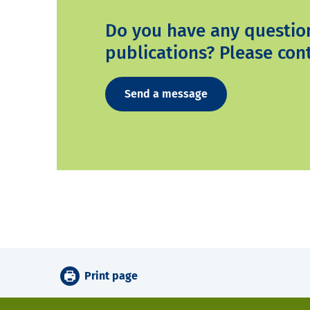
Do you have any questio
publications? Please cont
Send a message
Print page