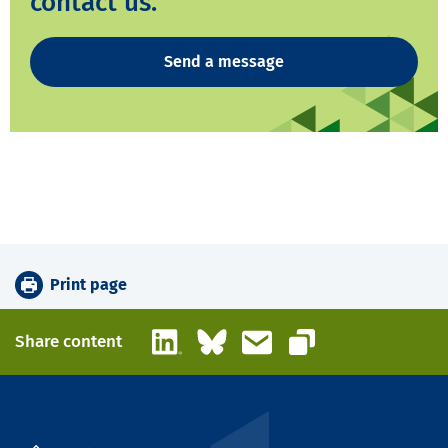
contact us.
Send a message
Print page
LinkedIn
Bluesky
Email
Share content
Copy link