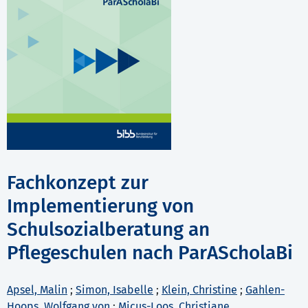
Fachkonzept zur
Implementierung von
Schulsozialberatung an
Pflegeschulen nach ParAScholaBi
Apsel, Malin
;
Simon, Isabelle
;
Klein, Christine
;
Gahlen-
Hoops, Wolfgang von
;
Micus-Loos, Christiane