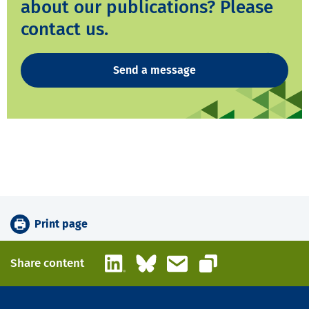
about our publications? Please
contact us.
Send a message
Print page
LinkedIn
Bluesky
Email
Share content
Copy link