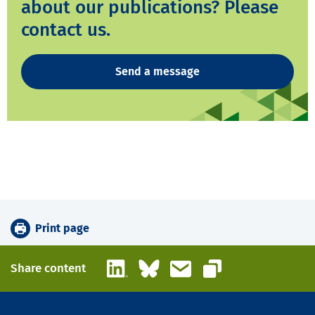
about our publications? Please
contact us.
Send a message
Print page
LinkedIn
Bluesky
Email
Share content
Copy link