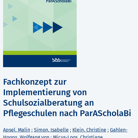
Fachkonzept zur
Implementierung von
Schulsozialberatung an
Pflegeschulen nach ParAScholaBi
Apsel, Malin
;
Simon, Isabelle
;
Klein, Christine
;
Gahlen-
Hoops, Wolfgang von
;
Micus-Loos, Christiane