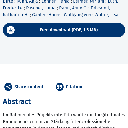
Birte
;
Kühn, Anja
;
Lehnen, Tanja
;
Leimer, Miriam
;
Lüth,
Frederike
;
Püschel, Laura
;
Rahn, Anne C.
;
Tolksdorf,
Katharina H.
;
Gahlen-Hoops, Wolfgang von
;
Wolter, Lisa
Free download (PDF, 1.5 MB)
Share content
Citation
Abstract
Im Rahmen des Projekts interEdu wurde ein longitudinales
Rahmencurriculum zur Stärkung interprofessioneller