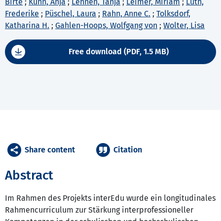
Birte
;
Kühn, Anja
;
Lehnen, Tanja
;
Leimer, Miriam
;
Lüth,
Frederike
;
Püschel, Laura
;
Rahn, Anne C.
;
Tolksdorf,
Katharina H.
;
Gahlen-Hoops, Wolfgang von
;
Wolter, Lisa
Free download (PDF, 1.5 MB)
Share content
Citation
Abstract
Im Rahmen des Projekts interEdu wurde ein longitudinales
Rahmencurriculum zur Stärkung interprofessioneller