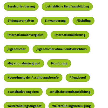
Berufsorientierung
betriebliche Berufsausbildung
Bildungsverhalten
Einwanderung
Flüchtling
internationaler Vergleich
Internationalisierung
Jugendlicher
Jugendlicher ohne Berufsabschluss
Migrationshintergrund
Monitoring
Neuordnung der Ausbildungsberufe
Pflegeberuf
quantitative Angaben
schulische Berufsausbildung
Weiterbildungsangebot
Weiterbildungsbeteiligung