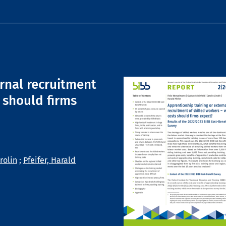
ernal recruitment
 should firms
rolin
;
Pfeifer, Harald