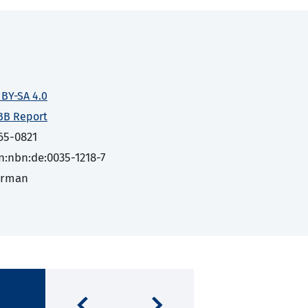
 BY-SA 4.0
BB Report
65-0821
n:nbn:de:0035-1218-7
erman