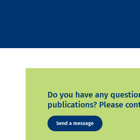
Do you have any questio
publications? Please cont
Send a message