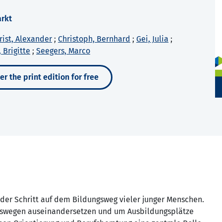
rkt
rist, Alexander
;
Christoph, Bernhard
;
Gei, Julia
;
 Brigitte
;
Seegers, Marco
er the print edition for free
der Schritt auf dem Bildungsweg vieler junger Menschen.
ngswegen auseinandersetzen und um Ausbildungsplätze