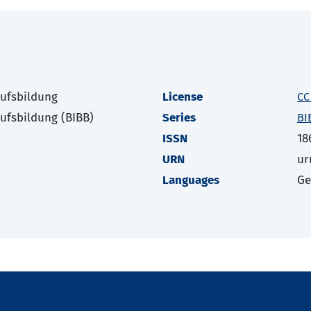
rufsbildung
License
CC
rufsbildung (BIBB)
Series
BI
ISSN
18
URN
ur
Languages
G