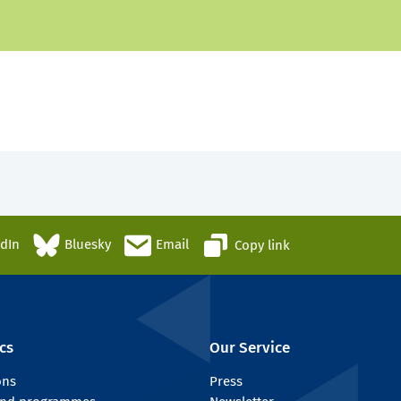
edIn
Bluesky
Email
Copy link
cs
Our Service
ons
Press