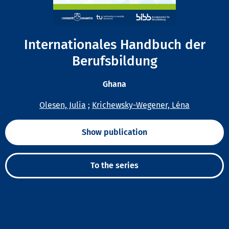
Internationales Handbuch der
Berufsbildung
Ghana
Olesen, Julia
;
Krichewsky-Wegener, Léna
Show publication
To the series