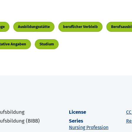
age
Ausbildungsstätte
beruflicher Verbleib
Berufsausb
tative Angaben
Studium
rufsbildung
License
CC
rufsbildung (BIBB)
Series
Re
Nursing Profession