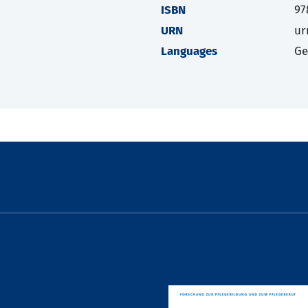
ISBN
97
URN
ur
Languages
G