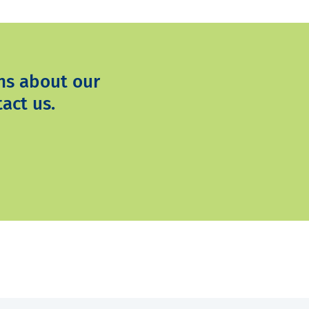
ns about our
act us.