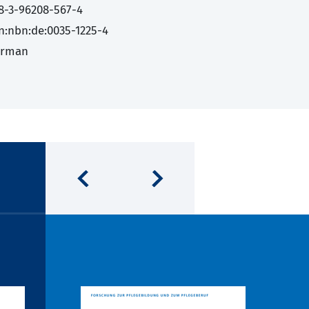
8-3-96208-567-4
n:nbn:de:0035-1225-4
erman