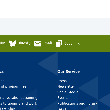
edIn
Bluesky
Email
Copy link
cs
Our Service
ons
Press
 and programmes
Newsletter
Social Media
onal vocational training
Events
ns to training and work
Publications and library
l training
FAQ’s