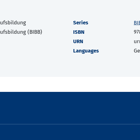
rufsbildung
Series
BI
rufsbildung (BIBB)
ISBN
97
URN
ur
Languages
G