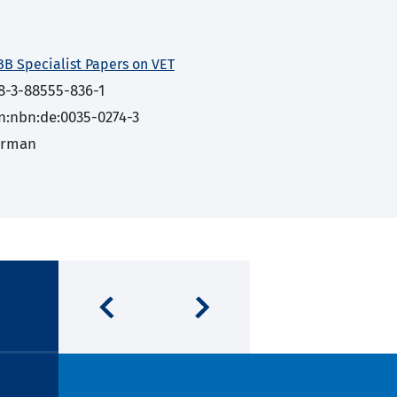
BB Specialist Papers on VET
8-3-88555-836-1
n:nbn:de:0035-0274-3
erman