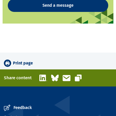
Send a message
Print page
LinkedIn
Bluesky
Email
Share content
Copy link
Feedback