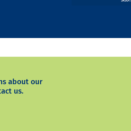
ns about our
act us.