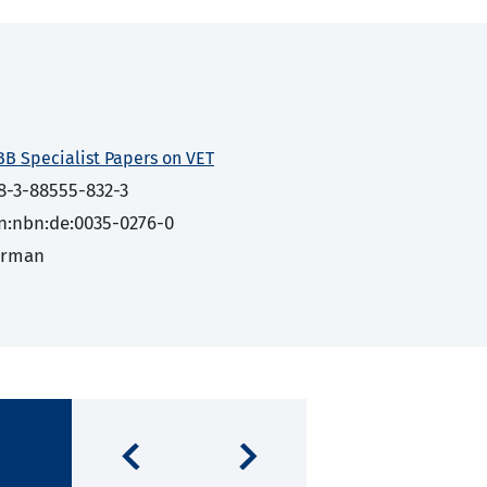
BB Specialist Papers on VET
8-3-88555-832-3
n:nbn:de:0035-0276-0
erman