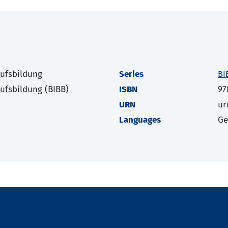
rufsbildung
Series
BI
rufsbildung (BIBB)
ISBN
97
URN
ur
Languages
G