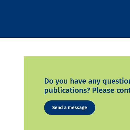
Do you have any questio
publications? Please cont
Send a message