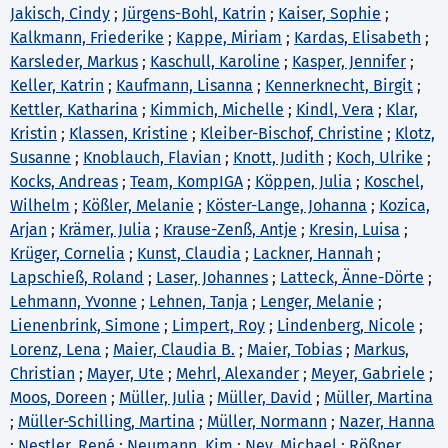
Jakisch, Cindy
;
Jürgens-Bohl, Katrin
;
Kaiser, Sophie
;
Kalkmann, Friederike
;
Kappe, Miriam
;
Kardas, Elisabeth
;
Karsleder, Markus
;
Kaschull, Karoline
;
Kasper, Jennifer
;
Keller, Katrin
;
Kaufmann, Lisanna
;
Kennerknecht, Birgit
;
Kettler, Katharina
;
Kimmich, Michelle
;
Kindl, Vera
;
Klar,
Kristin
;
Klassen, Kristine
;
Kleiber-Bischof, Christine
;
Klotz,
Susanne
;
Knoblauch, Flavian
;
Knott, Judith
;
Koch, Ulrike
;
Kocks, Andreas
;
Team, KompIGA
;
Köppen, Julia
;
Koschel,
Wilhelm
;
Kößler, Melanie
;
Köster-Lange, Johanna
;
Kozica,
Arjan
;
Krämer, Julia
;
Krause-Zenß, Antje
;
Kresin, Luisa
;
Krüger, Cornelia
;
Kunst, Claudia
;
Lackner, Hannah
;
Lapschieß, Roland
;
Laser, Johannes
;
Latteck, Änne-Dörte
;
Lehmann, Yvonne
;
Lehnen, Tanja
;
Lenger, Melanie
;
Lienenbrink, Simone
;
Limpert, Roy
;
Lindenberg, Nicole
;
Lorenz, Lena
;
Maier, Claudia B.
;
Maier, Tobias
;
Markus,
Christian
;
Mayer, Ute
;
Mehrl, Alexander
;
Meyer, Gabriele
;
Moos, Doreen
;
Müller, Julia
;
Müller, David
;
Müller, Martina
;
Müller-Schilling, Martina
;
Müller, Normann
;
Nazer, Hanna
;
Nestler, René
;
Neumann, Kim
;
Ney, Michael
;
Rößner,