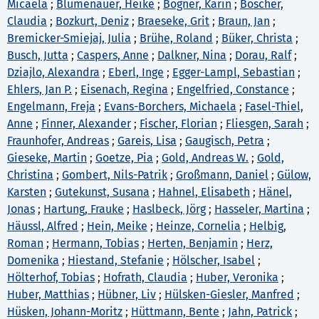
Micaela
;
Blumenauer, Heike
;
Bogner, Karin
;
Boscher,
Claudia
;
Bozkurt, Deniz
;
Braeseke, Grit
;
Braun, Jan
;
Bremicker-Smiejaj, Julia
;
Brühe, Roland
;
Büker, Christa
;
Busch, Jutta
;
Caspers, Anne
;
Dalkner, Nina
;
Dorau, Ralf
;
Dziajlo, Alexandra
;
Eberl, Inge
;
Egger-Lampl, Sebastian
;
Ehlers, Jan P.
;
Eisenach, Regina
;
Engelfried, Constance
;
Engelmann, Freja
;
Evans-Borchers, Michaela
;
Fasel-Thiel,
Anne
;
Finner, Alexander
;
Fischer, Florian
;
Fliesgen, Sarah
;
Fraunhofer, Andreas
;
Gareis, Lisa
;
Gaugisch, Petra
;
Gieseke, Martin
;
Goetze, Pia
;
Gold, Andreas W.
;
Gold,
Christina
;
Gombert, Nils-Patrik
;
Großmann, Daniel
;
Gülow,
Karsten
;
Gutekunst, Susana
;
Hahnel, Elisabeth
;
Hänel,
Jonas
;
Hartung, Frauke
;
Haslbeck, Jörg
;
Hasseler, Martina
;
Häussl, Alfred
;
Hein, Meike
;
Heinze, Cornelia
;
Helbig,
Roman
;
Hermann, Tobias
;
Herten, Benjamin
;
Herz,
Domenika
;
Hiestand, Stefanie
;
Hölscher, Isabel
;
Hölterhof, Tobias
;
Hofrath, Claudia
;
Huber, Veronika
;
Huber, Matthias
;
Hübner, Liv
;
Hülsken-Giesler, Manfred
;
Hüsken, Johann-Moritz
;
Hüttmann, Bente
;
Jahn, Patrick
;