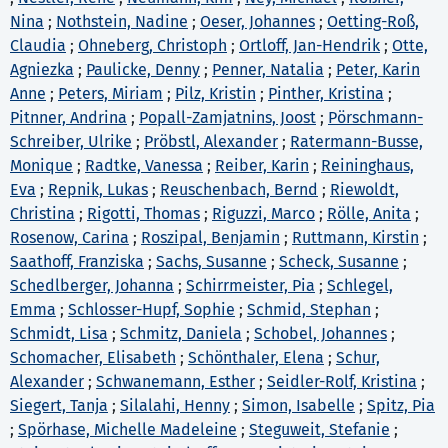
Nina
;
Nothstein, Nadine
;
Oeser, Johannes
;
Oetting-Roß,
Claudia
;
Ohneberg, Christoph
;
Ortloff, Jan-Hendrik
;
Otte,
Agniezka
;
Paulicke, Denny
;
Penner, Natalia
;
Peter, Karin
Anne
;
Peters, Miriam
;
Pilz, Kristin
;
Pinther, Kristina
;
Pitnner, Andrina
;
Popall-Zamjatnins, Joost
;
Pörschmann-
Schreiber, Ulrike
;
Pröbstl, Alexander
;
Ratermann-Busse,
Monique
;
Radtke, Vanessa
;
Reiber, Karin
;
Reininghaus,
Eva
;
Repnik, Lukas
;
Reuschenbach, Bernd
;
Riewoldt,
Christina
;
Rigotti, Thomas
;
Riguzzi, Marco
;
Rölle, Anita
;
Rosenow, Carina
;
Roszipal, Benjamin
;
Ruttmann, Kirstin
;
Saathoff, Franziska
;
Sachs, Susanne
;
Scheck, Susanne
;
Schedlberger, Johanna
;
Schirrmeister, Pia
;
Schlegel,
Emma
;
Schlosser-Hupf, Sophie
;
Schmid, Stephan
;
Schmidt, Lisa
;
Schmitz, Daniela
;
Schobel, Johannes
;
Schomacher, Elisabeth
;
Schönthaler, Elena
;
Schur,
Alexander
;
Schwanemann, Esther
;
Seidler-Rolf, Kristina
;
Siegert, Tanja
;
Silalahi, Henny
;
Simon, Isabelle
;
Spitz, Pia
;
Spörhase, Michelle Madeleine
;
Steguweit, Stefanie
;