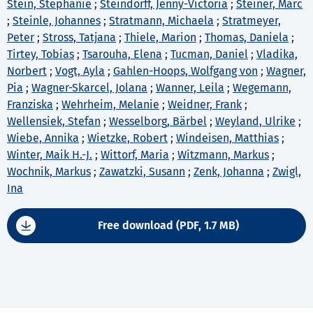
Stein, Stephanie
;
Steindorff, Jenny-Victoria
;
Steiner, Marc
;
Steinle, Johannes
;
Stratmann, Michaela
;
Stratmeyer,
Peter
;
Stross, Tatjana
;
Thiele, Marion
;
Thomas, Daniela
;
Tirtey, Tobias
;
Tsarouha, Elena
;
Tucman, Daniel
;
Vladika,
Norbert
;
Vogt, Ayla
;
Gahlen-Hoops, Wolfgang von
;
Wagner,
Pia
;
Wagner-Skarcel, Jolana
;
Wanner, Leila
;
Wegemann,
Franziska
;
Wehrheim, Melanie
;
Weidner, Frank
;
Wellensiek, Stefan
;
Wesselborg, Bärbel
;
Weyland, Ulrike
;
Wiebe, Annika
;
Wietzke, Robert
;
Windeisen, Matthias
;
Winter, Maik H.-J.
;
Wittorf, Maria
;
Witzmann, Markus
;
Wochnik, Markus
;
Zawatzki, Susann
;
Zenk, Johanna
;
Zwigl,
Ina
Free download (PDF, 1.7 MB)