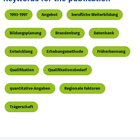
1993-1997
Angebot
berufliche Weiterbildung
Bildungsplanung
Brandenburg
Datenbank
Entwicklung
Erhebungsmethode
Früherkennung
Qualifikation
Qualifikationsbedarf
quantitative Angaben
Regionale Faktoren
Trägerschaft