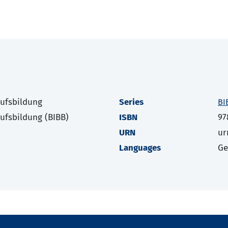
rufsbildung
Series
BI
rufsbildung (BIBB)
ISBN
97
URN
ur
Languages
G