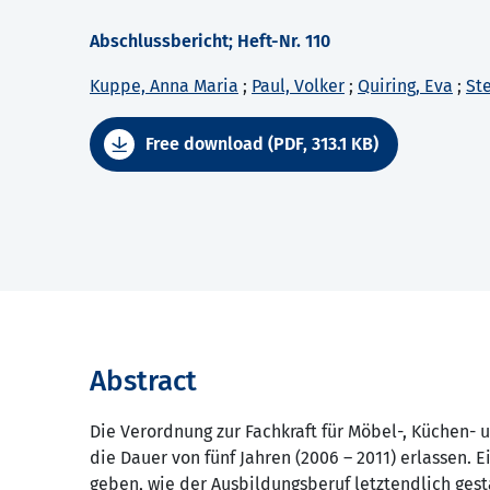
Abschlussbericht; Heft-Nr. 110
Kuppe, Anna Maria
;
Paul, Volker
;
Quiring, Eva
;
St
Free download (PDF, 313.1 KB)
Abstract
Die Verordnung zur Fachkraft für Möbel-, Küchen-
die Dauer von fünf Jahren (2006 – 2011) erlassen. 
geben, wie der Ausbildungsberuf letztendlich ges