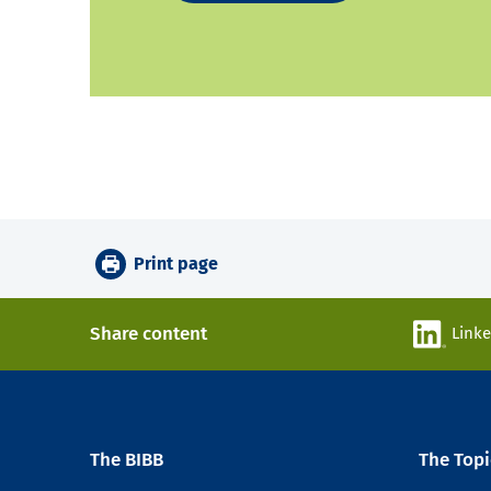
Print page
Share content
Link
The BIBB
The Topi