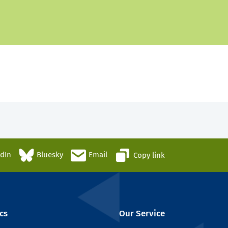
edIn
Bluesky
Email
Copy link
cs
Our Service