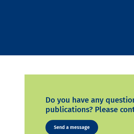
Do you have any questio
publications? Please cont
Send a message