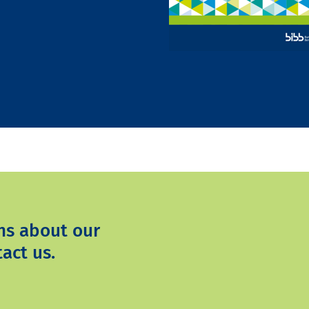
ns about our
act us.