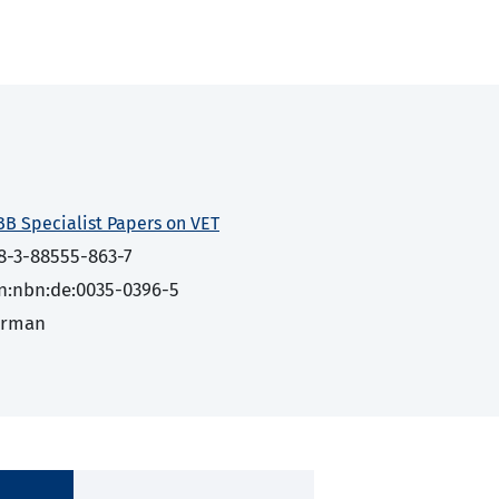
BB Specialist Papers on VET
8-3-88555-863-7
n:nbn:de:0035-0396-5
erman