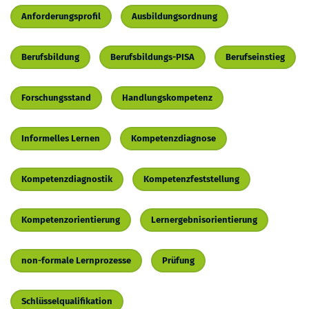
Anforderungsprofil
Ausbildungsordnung
Berufsbildung
Berufsbildungs-PISA
Berufseinstieg
Forschungsstand
Handlungskompetenz
Informelles Lernen
Kompetenzdiagnose
Kompetenzdiagnostik
Kompetenzfeststellung
Kompetenzorientierung
Lernergebnisorientierung
non-formale Lernprozesse
Prüfung
Schlüsselqualifikation