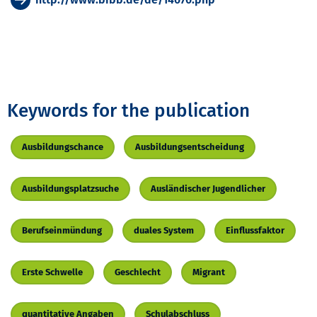
Keywords for the publication
Ausbildungschance
Ausbildungsentscheidung
Ausbildungsplatzsuche
Ausländischer Jugendlicher
Berufseinmündung
duales System
Einflussfaktor
Erste Schwelle
Geschlecht
Migrant
quantitative Angaben
Schulabschluss