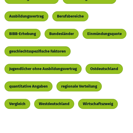
Ausbildungsvertrag
Berufsbereiche
BIBB-Erhebung
Bundesländer
Einmündungsquote
geschlechtsspezifische Faktoren
Jugendlicher ohne Ausbildungsvertrag
Ostdeutschland
quantitative Angaben
regionale Verteilung
Vergleich
Westdeutschland
Wirtschaftszweig