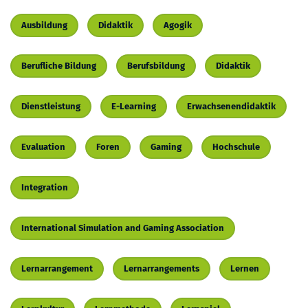
Ausbildung
Didaktik
Agogik
Berufliche Bildung
Berufsbildung
Didaktik
Dienstleistung
E-Learning
Erwachsenendidaktik
Evaluation
Foren
Gaming
Hochschule
Integration
International Simulation and Gaming Association
Lernarrangement
Lernarrangements
Lernen