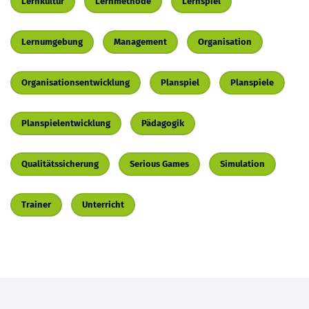
Lernkultur
Lernmethode
Lernspiel
Lernumgebung
Management
Organisation
Organisationsentwicklung
Planspiel
Planspiele
Planspielentwicklung
Pädagogik
Qualitätssicherung
Serious Games
Simulation
Trainer
Unterricht