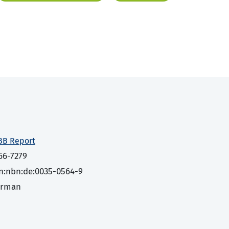
BB Report
66-7279
n:nbn:de:0035-0564-9
erman