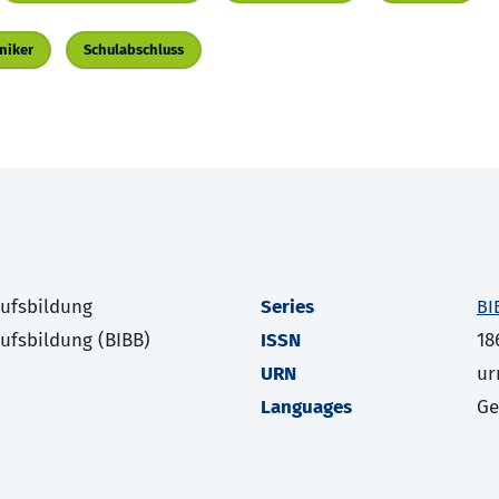
niker
Schulabschluss
rufsbildung
Series
BI
rufsbildung (BIBB)
ISSN
18
URN
ur
Languages
G