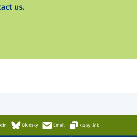
act us.
edIn
Bluesky
Email
Copy link