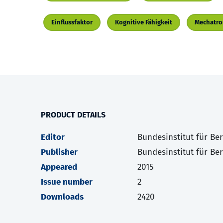
Einflussfaktor
Kognitive Fähigkeit
Mechatro
PRODUCT DETAILS
Editor
Bundesinstitut für Be
Publisher
Bundesinstitut für Be
Appeared
2015
Issue number
2
Downloads
2420