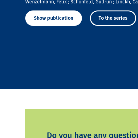
Wenzelmann, Felix
;
Schönfeld, Gudrun
;
Linckh, Ca
Show publication
To the series
Do you have any questio