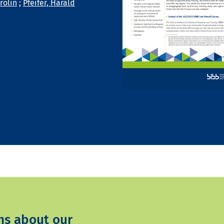
rolin
;
Pfeifer, Harald
ns about our