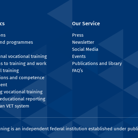
cs
Our Service
ons
Press
 and programmes
Newsletter
Social Media
onal vocational training
Events
ns to training and work
Publications and library
l training
FAQ’s
tions and competence
ent
g vocational training
educational reporting
an VET system
ining is an independent federal institution established under publi