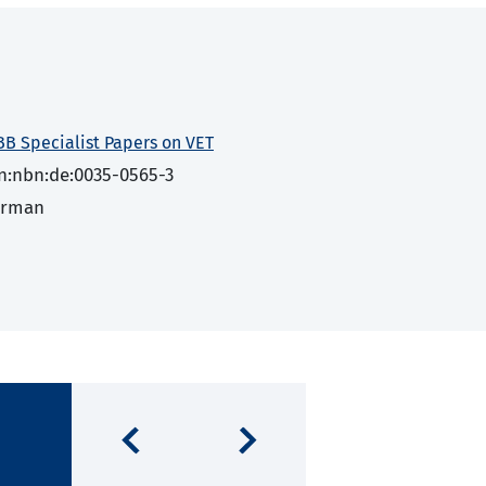
BB Specialist Papers on VET
n:nbn:de:0035-0565-3
erman