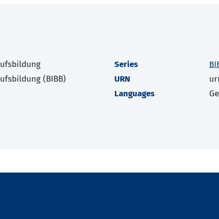
rufsbildung
Series
BI
rufsbildung (BIBB)
URN
ur
Languages
G