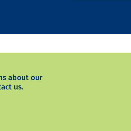
ns about our
act us.