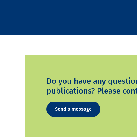
Do you have any questio
publications? Please cont
Send a message