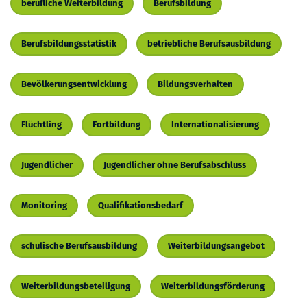
berufliche Weiterbildung
Berufsbildung
Berufsbildungsstatistik
betriebliche Berufsausbildung
Bevölkerungsentwicklung
Bildungsverhalten
Flüchtling
Fortbildung
Internationalisierung
Jugendlicher
Jugendlicher ohne Berufsabschluss
Monitoring
Qualifikationsbedarf
schulische Berufsausbildung
Weiterbildungsangebot
Weiterbildungsbeteiligung
Weiterbildungsförderung