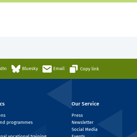
edIn
Bluesky
Email
Copy link
cs
Our Service
ons
Press
 and programmes
Newsletter
Social Media
onal vocational training
Events