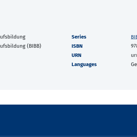
rufsbildung
Series
BI
rufsbildung (BIBB)
ISBN
97
URN
ur
Languages
G