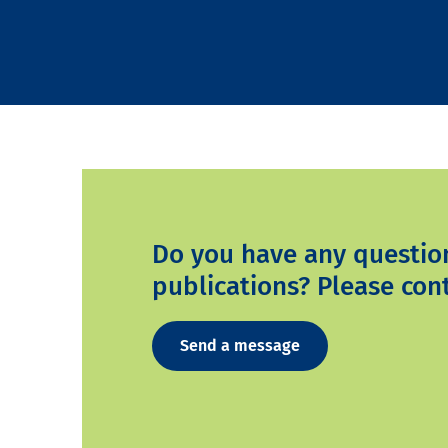
Do you have any questio
publications? Please cont
Send a message