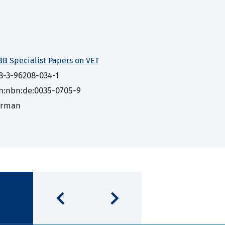
BB Specialist Papers on VET
8-3-96208-034-1
n:nbn:de:0035-0705-9
erman