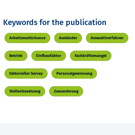
Keywords for the publication
Arbeitsmarktchance
Ausländer
Auswahlverfahren
Betrieb
Einflussfaktor
Fachkräftemangel
Faktorieller Survey
Personalgewinnung
Stellenbesetzung
Zuwanderung