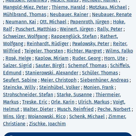
Mangold-Miez, Peter
;
Thieme, Harald
;
Motzkau, Michael
;
Mühlbrand, Thomas
;
Neubauer, Rainer
;
Neubauer, Renate
;
Neumann, Kai
;
Ott, Michael
;
Papenroth, Jürgen
;
Hoke,
Ralf
;
Puschert, Matthias
;
Weinert, Jürgen
;
Rally, Peter
;
Schweizer, Wolfgang
;
Rappenglück, Stefan
;
Rathert,
Wolfgang
;
Reinhardt, Rüdiger
;
Pawlowsky, Peter
;
Reiter,
Wilfried
;
Teigeler, Thorsten
;
Richter, Margret
;
Wilms, Falko
;
Rosé, Helge
;
Kaplow, Mirjam
;
Ruder, Georg
;
Horn, Ute
;
Salzer, Sigrid
;
Sauter, Birgit
;
Schempf, Thomas
;
Schiffels,
Edmund
;
Stanierowski, Alexander
;
Schüler, Thomas
;
Seufert, Sabine
;
Meier, Christoph
;
Siebenhüner, Andreas
;
Steincke, Willy
;
Steinhübel, Volker
;
Monien, Frank
;
Strohschneider, Stefan
;
Starke, Susanne
;
Thiermeier,
Markus
;
Treske, Eric
;
Orle, Karin
;
Ulrich, Markus
;
Voigt,
Helmut
;
Walter, Dieter
;
Musch, Reinfried
;
Peche, Norbert
;
Wins, Jörg
;
Wojanowski, Rico
;
Schenk, Michael
;
Zimmer,
Christiane
;
Zischke, Joachim