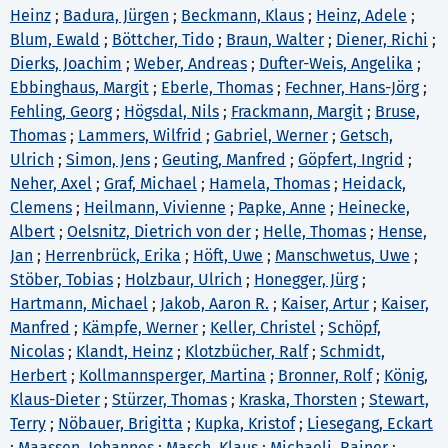
Heinz
;
Badura, Jürgen
;
Beckmann, Klaus
;
Heinz, Adele
;
Blum, Ewald
;
Böttcher, Tido
;
Braun, Walter
;
Diener, Richi
;
Dierks, Joachim
;
Weber, Andreas
;
Dufter-Weis, Angelika
;
Ebbinghaus, Margit
;
Eberle, Thomas
;
Fechner, Hans-Jörg
;
Fehling, Georg
;
Högsdal, Nils
;
Frackmann, Margit
;
Bruse,
Thomas
;
Lammers, Wilfrid
;
Gabriel, Werner
;
Getsch,
Ulrich
;
Simon, Jens
;
Geuting, Manfred
;
Göpfert, Ingrid
;
Neher, Axel
;
Graf, Michael
;
Hamela, Thomas
;
Heidack,
Clemens
;
Heilmann, Vivienne
;
Papke, Anne
;
Heinecke,
Albert
;
Oelsnitz, Dietrich von der
;
Helle, Thomas
;
Hense,
Jan
;
Herrenbrück, Erika
;
Höft, Uwe
;
Manschwetus, Uwe
;
Stöber, Tobias
;
Holzbaur, Ulrich
;
Honegger, Jürg
;
Hartmann, Michael
;
Jakob, Aaron R.
;
Kaiser, Artur
;
Kaiser,
Manfred
;
Kämpfe, Werner
;
Keller, Christel
;
Schöpf,
Nicolas
;
Klandt, Heinz
;
Klotzbücher, Ralf
;
Schmidt,
Herbert
;
Kollmannsperger, Martina
;
Bronner, Rolf
;
König,
Klaus-Dieter
;
Stürzer, Thomas
;
Kraska, Thorsten
;
Stewart,
Terry
;
Nöbauer, Brigitta
;
Kupka, Kristof
;
Liesegang, Eckart
;
Maassen, Johannes
;
Masch, Klaus
;
Michaeli, Rainer
;