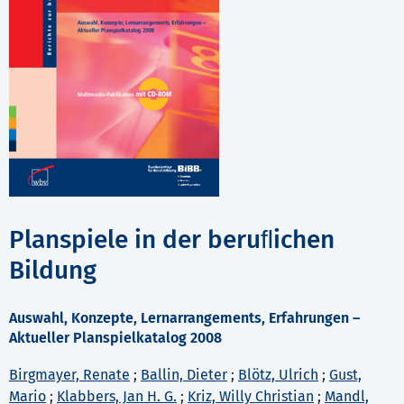
Planspiele in der beruﬂichen
Bildung
Auswahl, Konzepte, Lernarrangements, Erfahrungen –
Aktueller Planspielkatalog 2008
Birgmayer, Renate
;
Ballin, Dieter
;
Blötz, Ulrich
;
Gust,
Mario
;
Klabbers, Jan H. G.
;
Kriz, Willy Christian
;
Mandl,