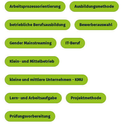
Arbeitsprozessorientierung
Ausbildungsmethode
betriebliche Berufsausbildung
Bewerberauswahl
Gender Mainstreaming
IT-Beruf
Klein- und Mittelbetrieb
kleine und mittlere Unternehmen - KMU
Lern- und Arbeitsaufgabe
Projektmethode
Prüfungsvorbereitung