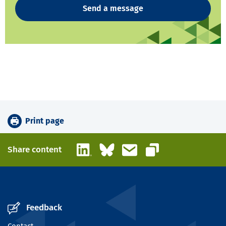
Send a message
Print page
LinkedIn
Bluesky
Email
Share content
Copy link
Feedback