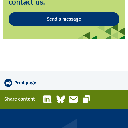
contact us.
Send a message
Print page
LinkedIn
Bluesky
Email
Share content
Copy link