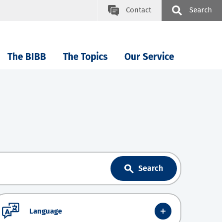
Contact
Search
The BIBB
The Topics
Our Service
Search
Language