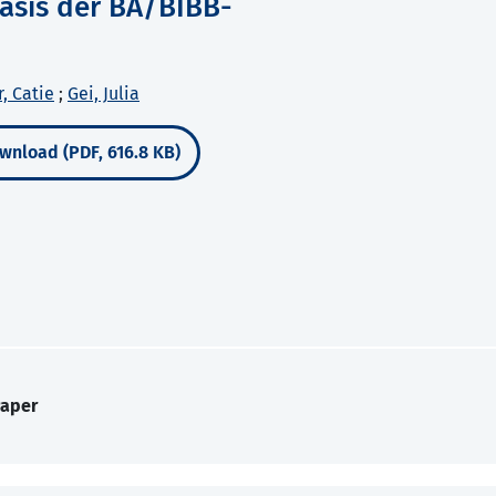
Basis der BA/BIBB-
, Catie
;
Gei, Julia
wnload (PDF, 616.8 KB)
Paper