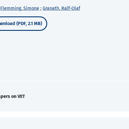
;
Flemming, Simone
;
Granath, Ralf-Olaf
wnload (PDF, 2.1 MB)
apers on VET