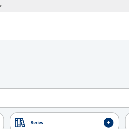
ge
Series