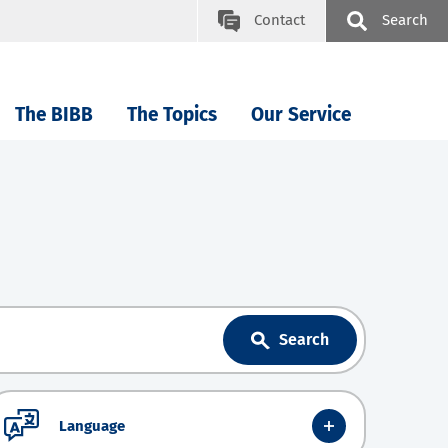
Contact
Search
The BIBB
The Topics
Our Service
Search
Language