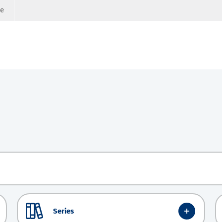
ge
Series