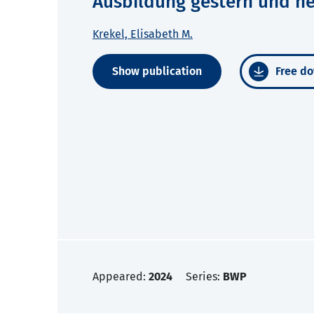
Ausbildung gestern und h
Krekel, Elisabeth M.
Show publication
Free do
Appeared:
2024
Series:
BWP