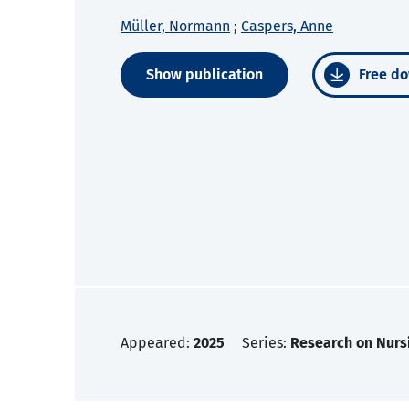
Müller, Normann
;
Caspers, Anne
Show publication
Free do
Appeared:
2025
Series:
Research on Nurs