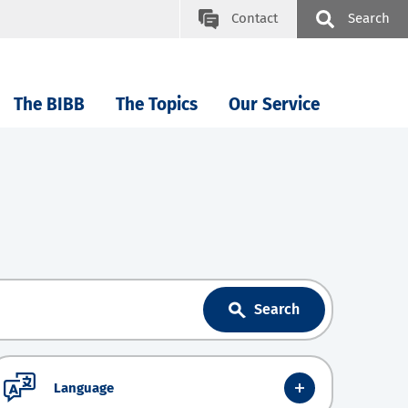
Contact
Search
The BIBB
The Topics
Our Service
Search
Language