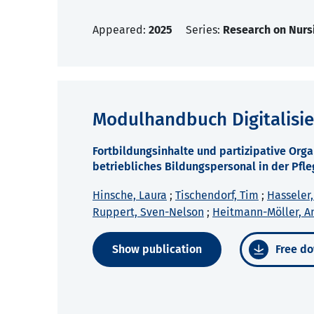
Appeared:
2025
Series:
Research on Nurs
Modulhandbuch Digitalisie
Fortbildungsinhalte und partizipative Org
betriebliches Bildungspersonal in der Pfle
Hinsche, Laura
;
Tischendorf, Tim
;
Hasseler,
Ruppert, Sven-Nelson
;
Heitmann-Möller, A
Show publication
Free do