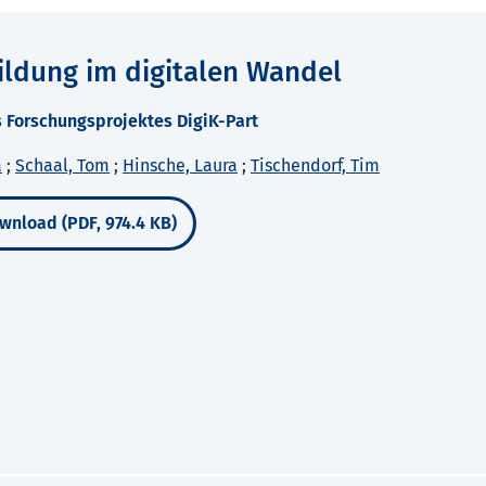
ldung im digitalen Wandel
 Forschungsprojektes DigiK-Part
a
;
Schaal, Tom
;
Hinsche, Laura
;
Tischendorf, Tim
wnload (PDF, 974.4 KB)