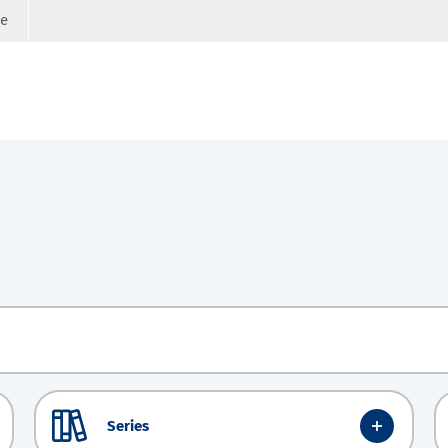
ge
Series