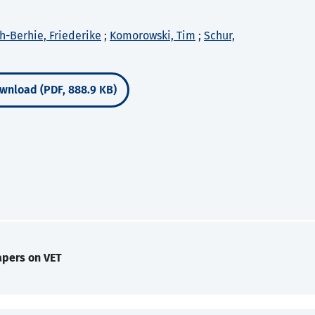
h-Berhie, Friederike
;
Komorowski, Tim
;
Schur,
wnload (PDF, 888.9 KB)
apers on VET