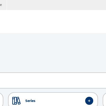
ge
Series