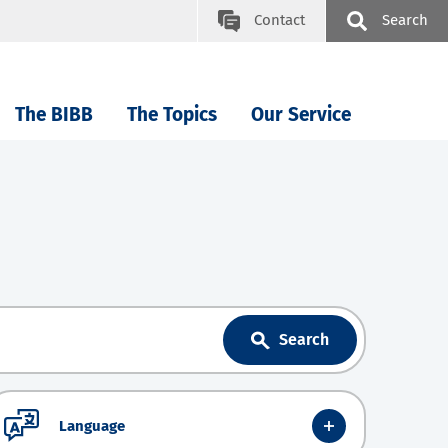
Contact
Search
The BIBB
The Topics
Our Service
Search
Language