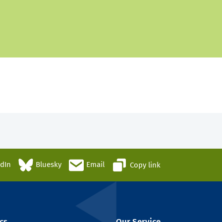
edIn
Bluesky
Email
Copy link
cs
Our Service