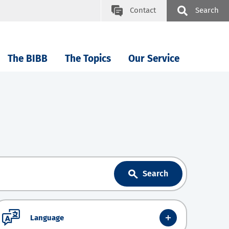
Contact
Search
The BIBB
The Topics
Our Service
Search
Language