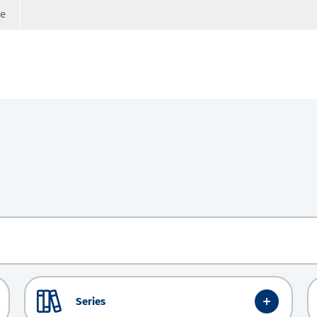
ge
Series