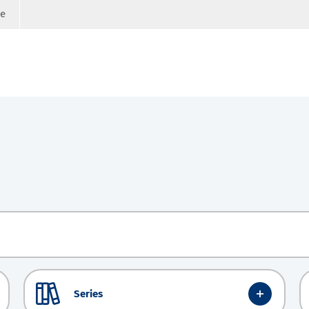
ge
Series