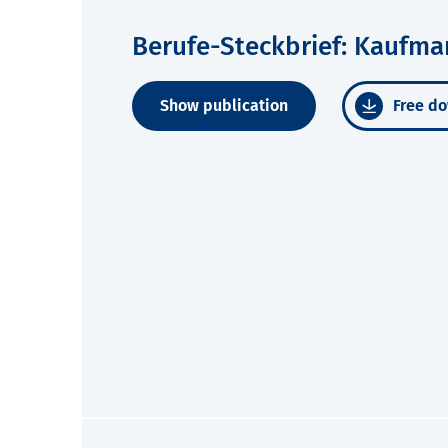
Berufe-Steckbrief: Kaufm
Show publication
Free do