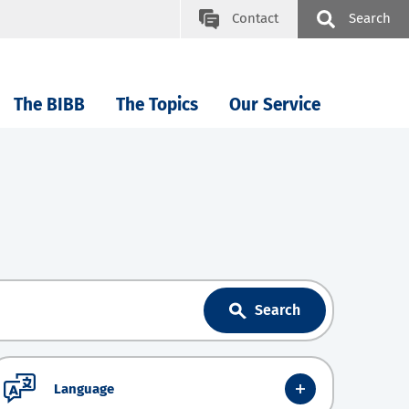
Contact
Search
The BIBB
The Topics
Our Service
Search
Language