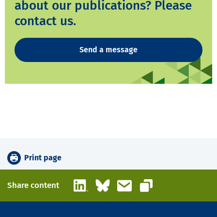
about our publications? Please
contact us.
Send a message
Print page
LinkedIn
Bluesky
Email
Share content
Copy link