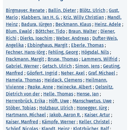
Birgmayer, Renate
;
Ballin, Dieter
;
Blötz, Ulrich
;
Gust,
Mario
;
Klabbers, Jan H. G.
;
Kriz, Willy Christian
;
Mandl,
Heinz
;
Badura, Jürgen
;
Beckmann, Klaus
;
Heinz, Adele
;
Blum, Ewald
;
Böttcher, Tido
;
Braun, Walter
;
Diener,
Richi
;
Dierks, Joachim
;
Weber, Andreas
;
Dufter-Weis,
Angelika
;
Ebbinghaus, Margit
;
Eberle, Thomas
;
Fechner, Hans-Jörg
;
Fehling, Georg
;
Högsdal, Nils
;
Frackmann, Margit
;
Bruse, Thomas
;
Lammers, Wilfrid
;
Gabriel, Werner
;
Getsch, Ulrich
;
Simon, Jens
;
Geuting,
Manfred
;
Göpfert, Ingrid
;
Neher, Axel
;
Graf, Michael
;
Hamela, Thomas
;
Heidack, Clemens
;
Heilmann,
Vivienne
;
Papke, Anne
;
Heinecke, Albert
;
Oelsnitz,
Dietrich von der
;
Helle, Thomas
;
Hense, Jan
;
Herrenbrück, Erika
;
Höft, Uwe
;
Manschwetus, Uwe
;
Stöber, Tobias
;
Holzbaur, Ulrich
;
Honegger, Jürg
;
Hartmann, Michael
;
Jakob, Aaron R.
;
Kaiser, Artur
;
Kaiser, Manfred
;
Kämpfe, Werner
;
Keller, Christel
;
Schöpf, Nicolas
;
Klandt, Heinz
;
Klotzbücher, Ralf
;