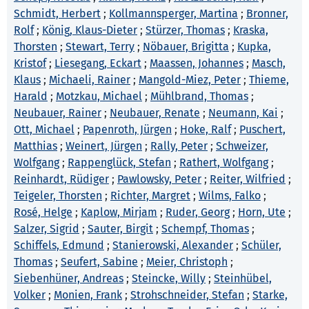
Schmidt, Herbert
;
Kollmannsperger, Martina
;
Bronner,
Rolf
;
König, Klaus-Dieter
;
Stürzer, Thomas
;
Kraska,
Thorsten
;
Stewart, Terry
;
Nöbauer, Brigitta
;
Kupka,
Kristof
;
Liesegang, Eckart
;
Maassen, Johannes
;
Masch,
Klaus
;
Michaeli, Rainer
;
Mangold-Miez, Peter
;
Thieme,
Harald
;
Motzkau, Michael
;
Mühlbrand, Thomas
;
Neubauer, Rainer
;
Neubauer, Renate
;
Neumann, Kai
;
Ott, Michael
;
Papenroth, Jürgen
;
Hoke, Ralf
;
Puschert,
Matthias
;
Weinert, Jürgen
;
Rally, Peter
;
Schweizer,
Wolfgang
;
Rappenglück, Stefan
;
Rathert, Wolfgang
;
Reinhardt, Rüdiger
;
Pawlowsky, Peter
;
Reiter, Wilfried
;
Teigeler, Thorsten
;
Richter, Margret
;
Wilms, Falko
;
Rosé, Helge
;
Kaplow, Mirjam
;
Ruder, Georg
;
Horn, Ute
;
Salzer, Sigrid
;
Sauter, Birgit
;
Schempf, Thomas
;
Schiffels, Edmund
;
Stanierowski, Alexander
;
Schüler,
Thomas
;
Seufert, Sabine
;
Meier, Christoph
;
Siebenhüner, Andreas
;
Steincke, Willy
;
Steinhübel,
Volker
;
Monien, Frank
;
Strohschneider, Stefan
;
Starke,