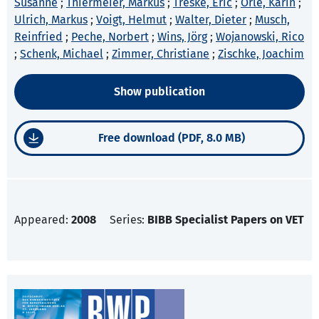
Susanne
;
Thiermeier, Markus
;
Treske, Eric
;
Orle, Karin
;
Ulrich, Markus
;
Voigt, Helmut
;
Walter, Dieter
;
Musch,
Reinfried
;
Peche, Norbert
;
Wins, Jörg
;
Wojanowski, Rico
;
Schenk, Michael
;
Zimmer, Christiane
;
Zischke, Joachim
Show publication
Free download (PDF, 8.0 MB)
Appeared:
2008
Series:
BIBB Specialist Papers on VET