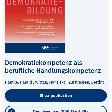
Demokratiekompetenz als
berufliche Handlungskompetenz
Hantke, Harald
;
Wittau, Franziska
;
Zurstrassen, Bettina
Show publication
Free download (PDF, 544.8 KB)