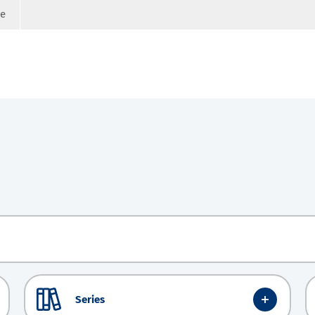
ge
Series