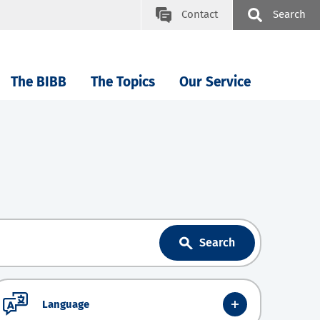
Contact
Search
The BIBB
The Topics
Our Service
Search
Language