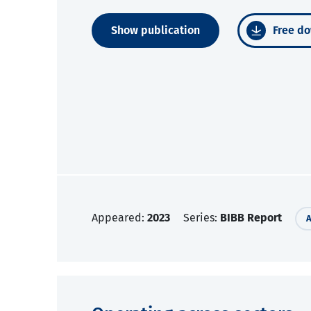
Show publication
Free do
Appeared:
2023
Series:
BIBB Report
A