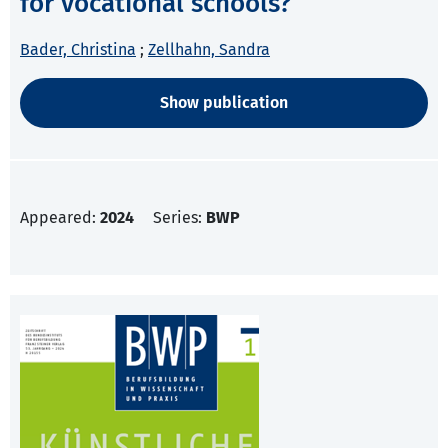
for vocational schools?
Bader, Christina
;
Zellhahn, Sandra
Show publication
Appeared:
2024
Series:
BWP