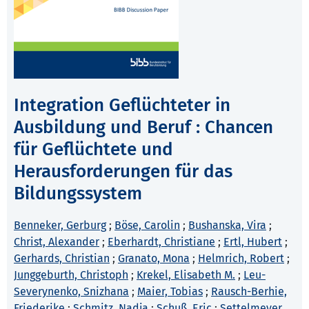
Integration Geflüchteter in
Ausbildung und Beruf : Chancen
für Geflüchtete und
Herausforderungen für das
Bildungssystem
Benneker, Gerburg
;
Böse, Carolin
;
Bushanska, Vira
;
Christ, Alexander
;
Eberhardt, Christiane
;
Ertl, Hubert
;
Gerhards, Christian
;
Granato, Mona
;
Helmrich, Robert
;
Junggeburth, Christoph
;
Krekel, Elisabeth M.
;
Leu-
Severynenko, Snizhana
;
Maier, Tobias
;
Rausch-Berhie,
Friederike
;
Schmitz, Nadja
;
Schuß, Eric
;
Settelmeyer,