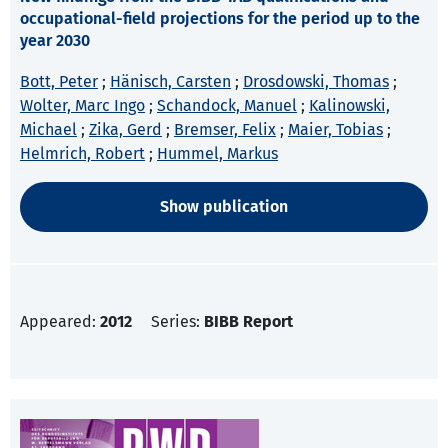
occupational-field projections for the period up to the
year 2030
Bott, Peter
;
Hänisch, Carsten
;
Drosdowski, Thomas
;
Wolter, Marc Ingo
;
Schandock, Manuel
;
Kalinowski,
Michael
;
Zika, Gerd
;
Bremser, Felix
;
Maier, Tobias
;
Helmrich, Robert
;
Hummel, Markus
Show publication
Appeared:
2012
Series:
BIBB Report