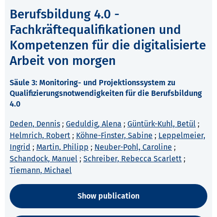
Berufsbildung 4.0 -
Fachkräftequalifikationen und
Kompetenzen für die digitalisierte
Arbeit von morgen
Säule 3: Monitoring- und Projektionssystem zu
Qualifizierungsnotwendigkeiten für die Berufsbildung
4.0
Deden, Dennis
;
Geduldig, Alena
;
Güntürk-Kuhl, Betül
;
Helmrich, Robert
;
Köhne-Finster, Sabine
;
Leppelmeier,
Ingrid
;
Martin, Philipp
;
Neuber-Pohl, Caroline
;
Schandock, Manuel
;
Schreiber, Rebecca Scarlett
;
Tiemann, Michael
Show publication