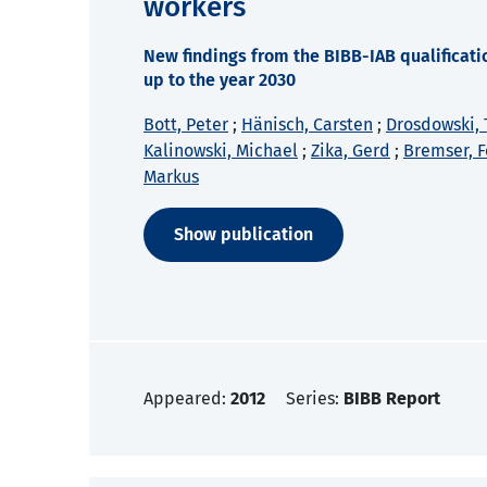
workers
New findings from the BIBB-IAB qualificati
up to the year 2030
Bott, Peter
;
Hänisch, Carsten
;
Drosdowski,
Kalinowski, Michael
;
Zika, Gerd
;
Bremser, F
Markus
Show publication
Appeared:
2012
Series:
BIBB Report