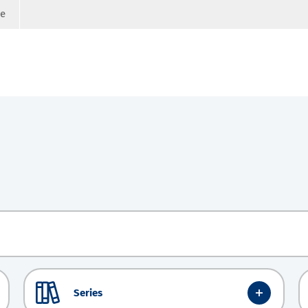
ge
Series