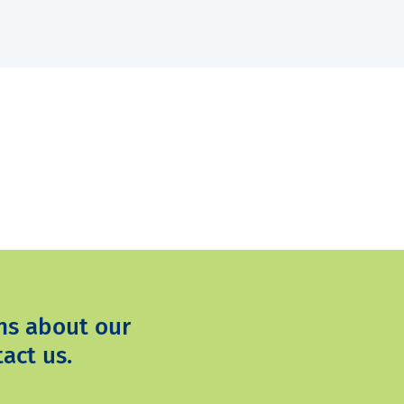
ns about our
act us.