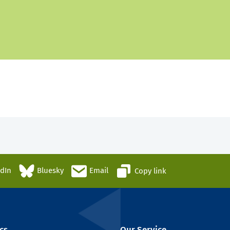
edIn
Bluesky
Email
Copy link
cs
Our Service