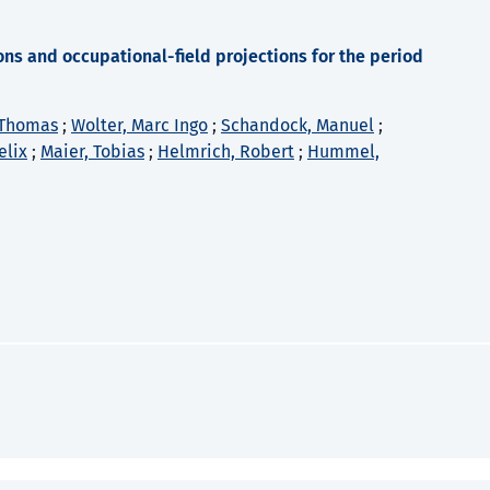
ons and occupational-field projections for the period
 Thomas
;
Wolter, Marc Ingo
;
Schandock, Manuel
;
elix
;
Maier, Tobias
;
Helmrich, Robert
;
Hummel,