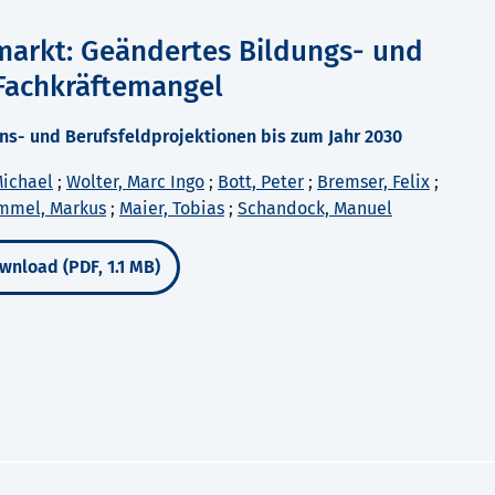
markt: Geändertes Bildungs- und
Fachkräftemangel
ns- und Berufsfeldprojektionen bis zum Jahr 2030
Michael
;
Wolter, Marc Ingo
;
Bott, Peter
;
Bremser, Felix
;
mmel, Markus
;
Maier, Tobias
;
Schandock, Manuel
wnload (PDF, 1.1 MB)