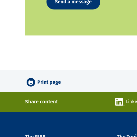
Send a message
Print page
Share content
Link
The BIBB
The Topi