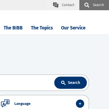
Contact
Search
The BIBB
The Topics
Our Service
Search
Language