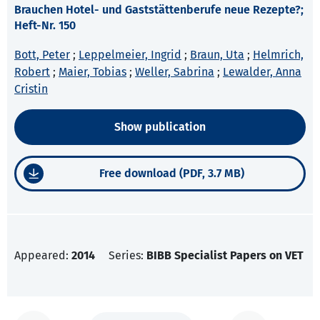
Brauchen Hotel- und Gaststättenberufe neue Rezepte?;
Heft-Nr. 150
Bott, Peter
;
Leppelmeier, Ingrid
;
Braun, Uta
;
Helmrich,
Robert
;
Maier, Tobias
;
Weller, Sabrina
;
Lewalder, Anna
Cristin
Show publication
Free download (PDF, 3.7 MB)
Appeared:
2014
Series:
BIBB Specialist Papers on VET