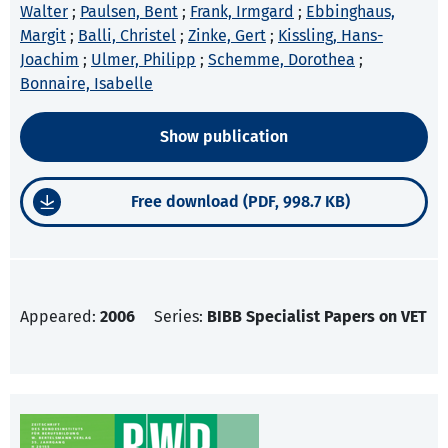
Walter
;
Paulsen, Bent
;
Frank, Irmgard
;
Ebbinghaus,
Margit
;
Balli, Christel
;
Zinke, Gert
;
Kissling, Hans-
Joachim
;
Ulmer, Philipp
;
Schemme, Dorothea
;
Bonnaire, Isabelle
Show publication
Free download (PDF, 998.7 KB)
Appeared:
2006
Series:
BIBB Specialist Papers on VET