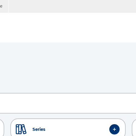
ge
Series