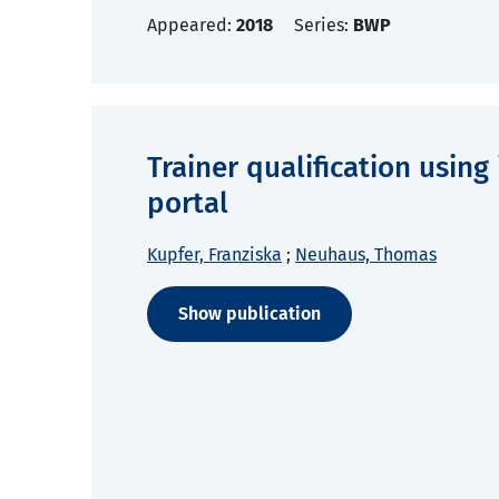
Appeared:
2018
Series:
BWP
Trainer qualification using
portal
Kupfer, Franziska
;
Neuhaus, Thomas
Show publication