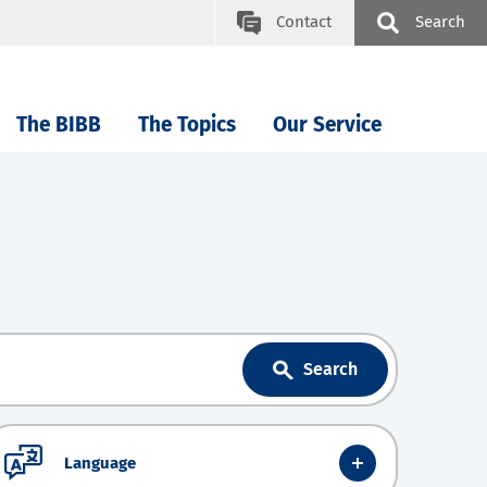
Contact
Search
The BIBB
The Topics
Our Service
Search
Language