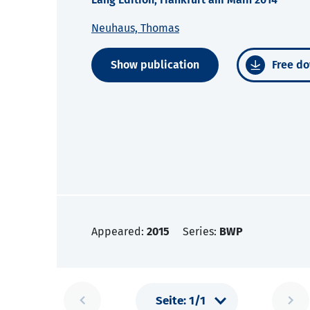
Neuhaus, Thomas
Show publication
Free do
Appeared:
2015
Series:
BWP