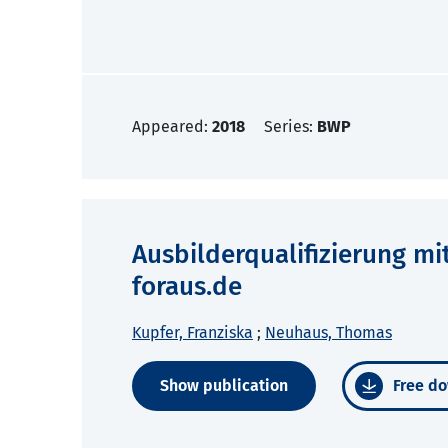
Appeared:
2018
Series:
BWP
Ausbilderqualifizierung mi
foraus.de
Kupfer, Franziska
;
Neuhaus, Thomas
Show publication
Free do