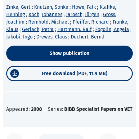
Zinke, Gert
;
Knutzen, Sönke
;
Howe, Falk
;
Klaffke,
Henning
;
Koch, Johannes
;
Jarosch, Jürgen
;
Gross,
Joachim
;
Reinhold, Michael
;
Pfeiffer, Richard
;
Franke,
Klaus
;
Gerlach, Petra
;
Hartmann, Ralf
;
Fogolin, Angela
;
Jakobi, Ingo
;
Drewes, Claus
;
Dechert, Bernd
Show publication
Free download (PDF, 11.9 MB)
Appeared:
2008
Series:
BIBB Specialist Papers on VET