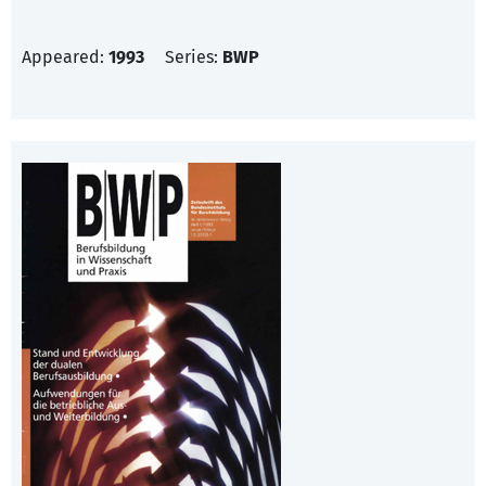
Appeared:
1993
Series:
BWP