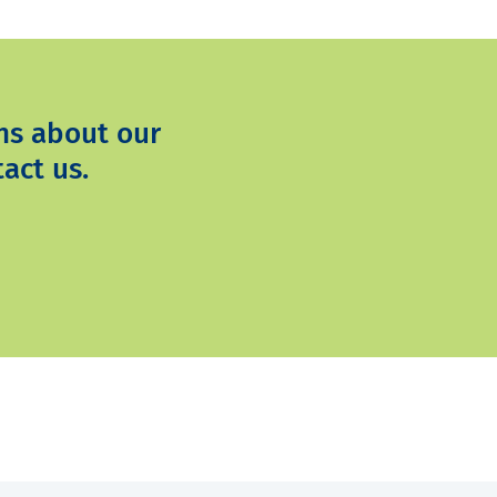
ns about our
act us.