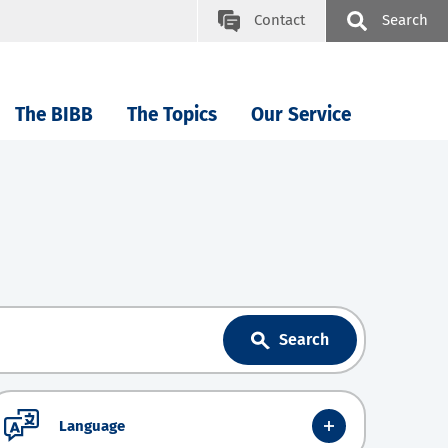
Contact
Search
The BIBB
The Topics
Our Service
Search
Language