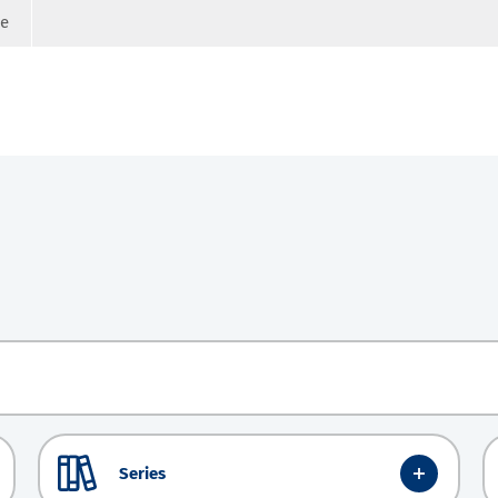
ge
Series