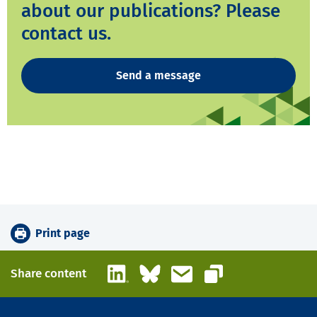
about our publications? Please
contact us.
Send a message
Print page
LinkedIn
Bluesky
Email
Share content
Copy link